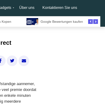
adgets
Über uns
Kontaktieren Sie uns
s Kopen
Google Bewertungen kaufen
rect
lfstandige aannemer,
e veel premie doordat
nen enkele minuten
ig meerdere