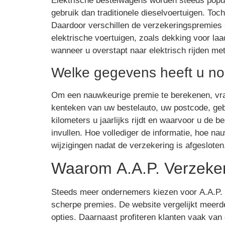
Elektrische bestelwagens worden steeds popul
gebruik dan traditionele dieselvoertuigen. To
Daardoor verschillen de verzekeringspremies
elektrische voertuigen, zoals dekking voor la
wanneer u overstapt naar elektrisch rijden me
Welke gegevens heeft u nod
Om een nauwkeurige premie te berekenen, vra
kenteken van uw bestelauto, uw postcode, ge
kilometers u jaarlijks rijdt en waarvoor u de
invullen. Hoe vollediger de informatie, hoe n
wijzigingen nadat de verzekering is afgesloten
Waarom A.A.P. Verzekerin
Steeds meer ondernemers kiezen voor A.A.P. 
scherpe premies. De website vergelijkt meerder
opties. Daarnaast profiteren klanten vaak van e