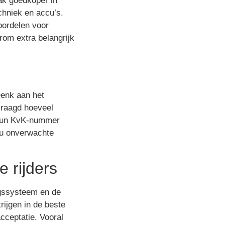
ak goedkoper in
chniek en accu’s.
oordelen voor
rom extra belangrijk
enk aan het
vraagd hoeveel
k hun KvK-nummer
t u onverwachte
 rijders
ngssysteem en de
rijgen in de beste
acceptatie. Vooral