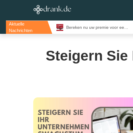
Aktuelle
Evenementenlocaties Amsterdam: De Beste Locaties Voor Inspirerende Events
Bereken nu uw premie voor een bestelautoverzekering en bespaar direct
Nachrichten
Steigern Si